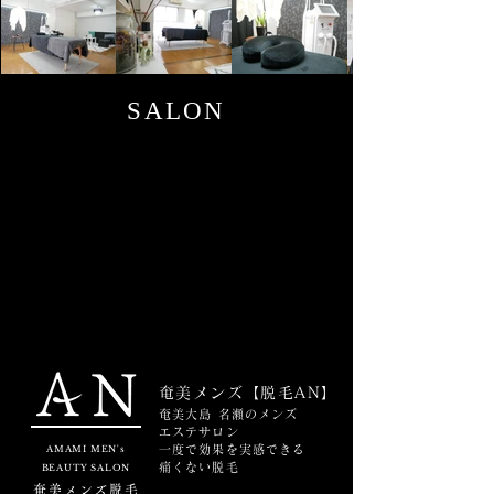
SALON
奄美メンズ【脱毛AN】
奄美大島 名瀬のメンズ
エステサロン
AMAMI MEN's
一度で効果を実感できる
痛くない脱毛
BEAUTY SALON
奄美メンズ脱毛