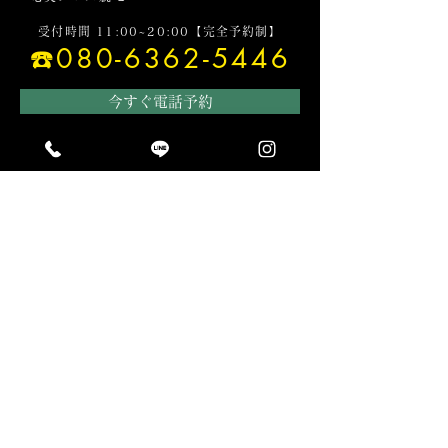
受付時間 11:00~20:00【完全予約制】
☎️080-6362-5446
今すぐ電話予約
LINE予約
〒894-0027 鹿児島県奄美市名瀬末広町17-
7
末広ビル 203 （メガネスーパー2階）
GoogleMap
営業時間：11:00～20:00（不定休）
里親募集情報
大切な家族として迎えてくださる方を
探しています。
災害時ペット捜索・救助チーム うーにゃん